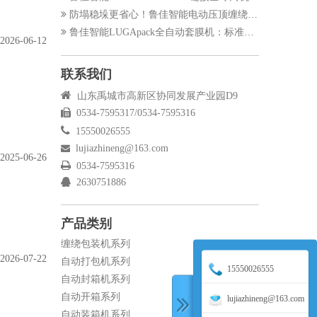
防塌稳垛更省心！鲁佳智能电动压顶缠绕机升级物流包装标准
鲁佳智能LUGApack全自动套膜机：标准化垛料套膜，优化仓储包装防护
2026-06-12
联系我们

山东禹城市高新区协同发展产业园D9

0534-7595317/0534-7595316

15550026555
lujiazhineng@163.com

2025-06-26

0534-7595316

2630751886
产品类别
缠绕包装机系列
2026-07-22
自动打包机系列
15550026555
自动封箱机系列
自动开箱系列
lujiazhineng@163.com
自动装箱机系列