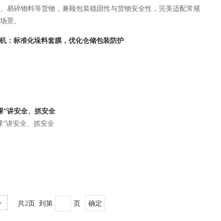
、易碎物料等货物，兼顾包装稳固性与货物安全性，完美适配常规
场景。
套膜机：标准化垛料套膜，优化仓储包装防护
全课”讲安全、抓安全
课”讲安全、抓安全
»
共2页 到第
页
确定