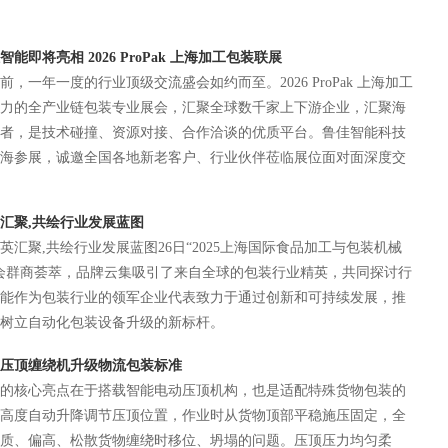
即将亮相 2026 ProPak 上海加工包装联展
一年一度的行业顶级交流盛会如约而至。2026 ProPak 上海加工
力的全产业链包装专业展会，汇聚全球数千家上下游企业，汇聚海
者，是技术碰撞、资源对接、合作洽谈的优质平台。鲁佳智能科技
海参展，诚邀全国各地新老客户、行业伙伴莅临展位面对面深度交
英汇聚,共绘行业发展蓝图
汇聚,共绘行业发展蓝图26日“2025上海国际食品加工与包装机械
会群商荟萃，品牌云集吸引了来自全球的包装行业精英，共同探讨行
能作为包装行业的领军企业代表致力于通过创新和可持续发展，推
树立自动化包装设备升级的新标杆。
压顶缠绕机升级物流包装标准
的核心亮点在于搭载智能电动压顶机构，也是适配特殊货物包装的
高度自动升降调节压顶位置，作业时从货物顶部平稳施压固定，全
质、偏高、松散货物缠绕时移位、坍塌的问题。压顶压力均匀柔