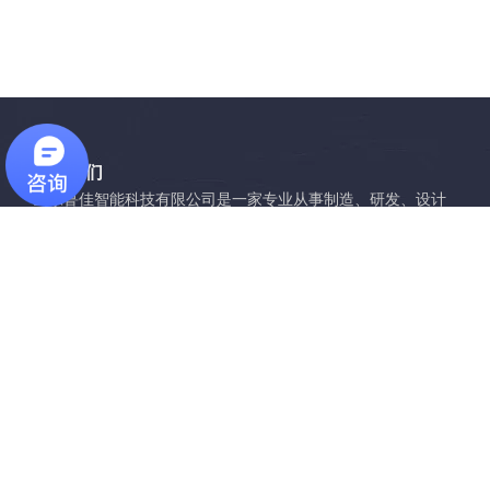
关于我们
山东鲁佳智能科技有限公司是一家专业从事制造、研发、设计
自动化包装设备的综合性企业，可根据各行业客户产品的不同
包装需求进行设备的设计与制造。
联系我们
销售热线1：0534-7595316
销售热线2：0534-7595317
销售热线: 15550026555
售后电话: 19862143339
公司地址: 山东禹城市高新区协同发展产业园D9
邮箱:
lujiazhineng@163.com
传真: 0534-7595317
QQ1: 2630751886