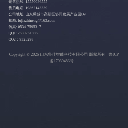
销售热线: 15550026555
售后电话: 19862143339
外形尺寸
2000mm×900
公司地址: 山东禹城市高新区协同发展产业园D9
邮箱:
lujiazhineng@163.com
传真: 0534-7595317
功率/电压
转台0.75kw
QQ1: 2630751886
QQ2：9325298
0.37kw/AC22
Copyright © 2026 山东鲁佳智能科技有限公司 版权所有
鲁ICP
颜色
白色RAL703
备17039486号