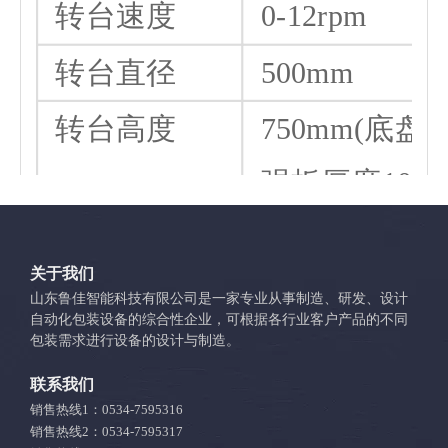
膜，变频调速
升降立柱
升降速度变频
式
控制系统
PLC控制，
动复位，自动
立柱箱体
壁厚1.5mm
关于我们
山东鲁佳智能科技有限公司是一家专业从事制造、研发、设计
自动化包装设备的综合性企业，可根据各行业客户产品的不同
6mm ；宽度4
包装需求进行设备的设计与制造。
整机重量
650kg
联系我们
销售热线1：0534-7595316
销售热线2：0534-7595317
(max)