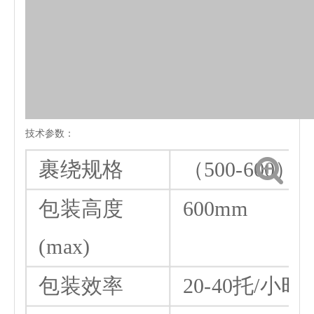
转台速度
0-12rpm
转台直径
500mm
转台高度
750mm(底盘
强板厚度10m
传动链条：12
转台承重
200kg
(max)
膜架系统
预拉伸膜架，