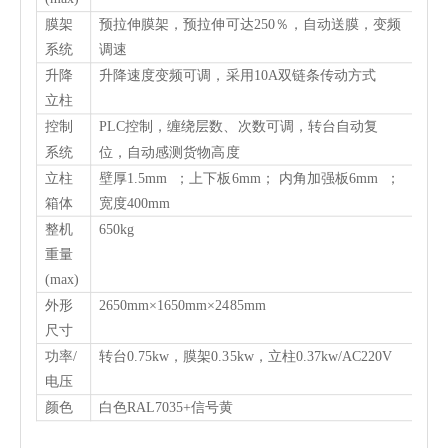
膜架
预拉伸膜架，预拉伸可达250％，自动送膜，变频
系统
调速
升降
升降速度变频可调，采用10A双链条传动方式
立柱
控制
PLC控制，缠绕层数、次数可调，转台自动复
系统
位，自动感测货物高度
立柱
壁厚1.5mm ；上下板6mm； 内角加强板6mm ；
箱体
宽度400mm
整机
650kg
重量
(max)
外形
2650mm×1650mm×2485mm
尺寸
功率/
转台0.75kw，膜架0.35kw，立柱0.37kw/AC220V
电压
颜色
白色RAL7035+信号黄