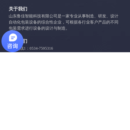
关于我们
山东鲁佳智能科技有限公司是一家专业从事制造、研发、设计
自动化包装设备的综合性企业，可根据各行业客户产品的不同
包装需求进行设备的设计与制造。
联系我们
销售热线1：0534-7595316
销售热线2：0534-7595317
销售热线: 15550026555
售后电话: 19862143339
公司地址: 山东禹城市高新区协同发展产业园D9
邮箱:
lujiazhineng@163.com
传真: 0534-7595317
QQ1: 2630751886
QQ2：9325298
Copyright © 2026 山东鲁佳智能科技有限公司 版权所有
鲁ICP
备17039486号